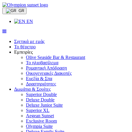
GR
EN
Σχετικά με εμάς
Το θέρετρο
Εμπειρίες
Olive Seaside Bar & Restaurant
Το ηλιοβασίλεμα
Ροµαντική Απόδραση
Οικογενειακές Διακοπές
Ευεξία & Σπα
Δραστηριότητες
Δωμάτια & Σουίτες
Superior Double
Deluxe Double
Deluxe Junior Suite
Superior XL
Aegean Sunset
Exclusive Room
Olympia Suite
Deluxe Family Suite